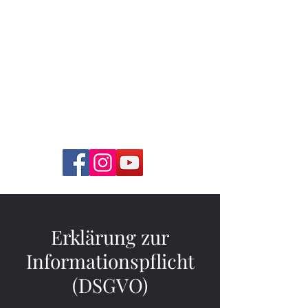
Just4Music
Die
Coverband
Hochzeiten, Bälle, Firmenfeste,
Open-Air`s
Erklärung zur
Informationspflicht
(DSGVO)