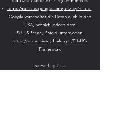
der Datenschutzerklärung entnehmen:
https://policies.google.com/privacy?hl=de
.
Google verarbeitet die Daten auch in den
USA, hat sich jedoch dem
EU-US Privacy-Shield unterworfen.
https://www.privacyshield.gov/EU-US-
Framework
Server-Log Files
Diese Webseite und der damit verbundene
Provider erhebt im Zuge der
Webseitennutzung automatisch
Informationen im Rahmen sogenannter
„Server-Log Files“. Dies betrifft
insbesondere:
IP-Adresse oder Hostname
den verwendeten Browser
Aufenthaltsdauer auf der Webseite sowie