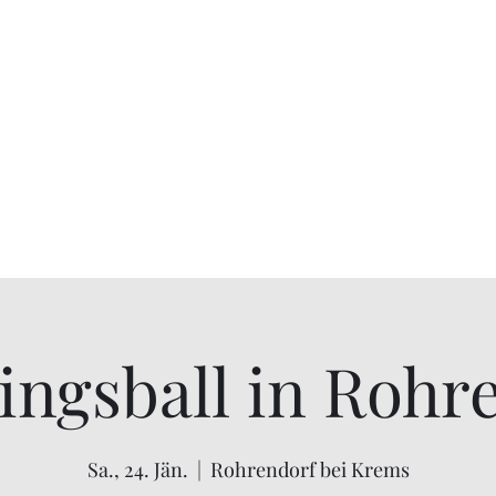
7
leistung / Fotobox / Gästebuch
Galerie
Kundenbewertungen
Ko
ingsball in Rohr
Sa., 24. Jän.
  |  
Rohrendorf bei Krems