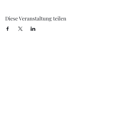
Diese Veranstaltung teilen
office@just4music.at
+43 670 607 50 77
Jetzt unverbindliches Angebot anfordern