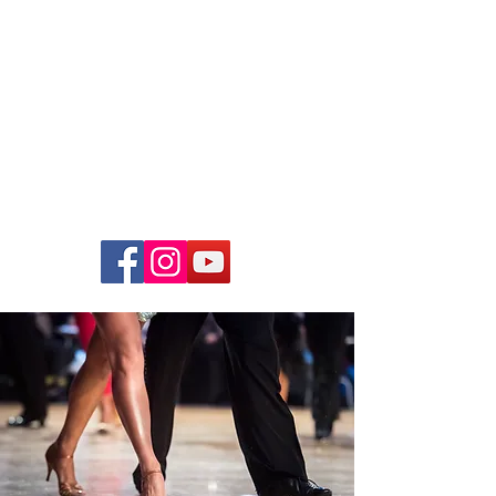
Just4Music
Die
Coverband
Hochzeiten, Bälle, Firmenfeste,
Open-Air`s