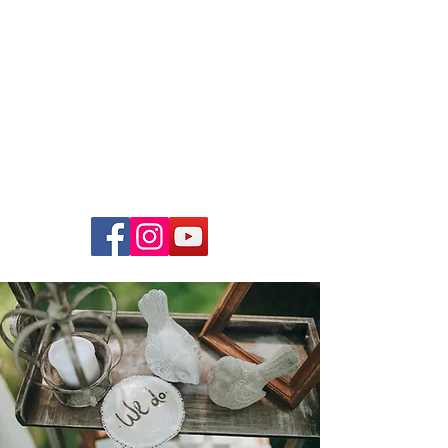
Just4Music
Die
Coverband
Hochzeiten, Bälle, Firmenfeste,
Open-Air`s