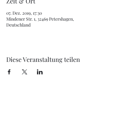
Zeit & Ort
07. Dez. 2019, 17:30
Mindener Str. 1, 32469 Petershagen,
Deutschland
Diese Veranstaltung teilen
office@just4music.at
+43 670 607 50 77
Jetzt unverbindliches Angebot anfordern