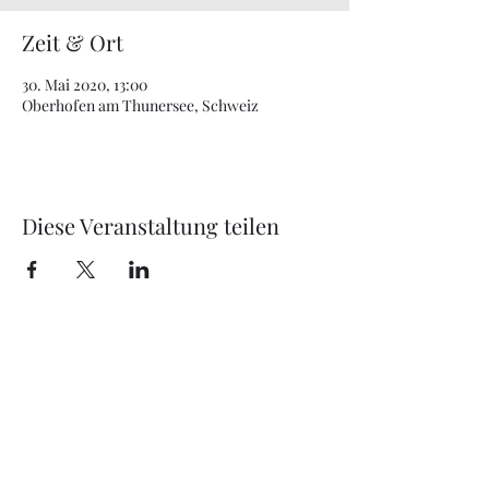
Zeit & Ort
30. Mai 2020, 13:00
Oberhofen am Thunersee, Schweiz
Diese Veranstaltung teilen
office@just4music.at
+43 670 607 50 77
Jetzt unverbindliches Angebot anfordern