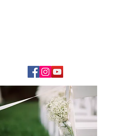
Just4Music
Die
Coverband
Hochzeiten, Bälle, Firmenfeste,
Open-Air`s