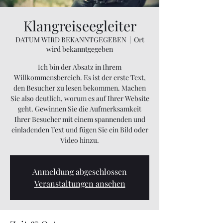
Klangreiseegleiter
DATUM WIRD BEKANNTGEGEBEN
  |  
Ort
wird bekanntgegeben
Ich bin der Absatz in Ihrem
Willkommensbereich. Es ist der erste Text,
den Besucher zu lesen bekommen. Machen
Sie also deutlich, worum es auf Ihrer Website
geht. Gewinnen Sie die Aufmerksamkeit
Ihrer Besucher mit einem spannenden und
einladenden Text und fügen Sie ein Bild oder
Video hinzu.
Anmeldung abgeschlossen
Veranstaltungen ansehen