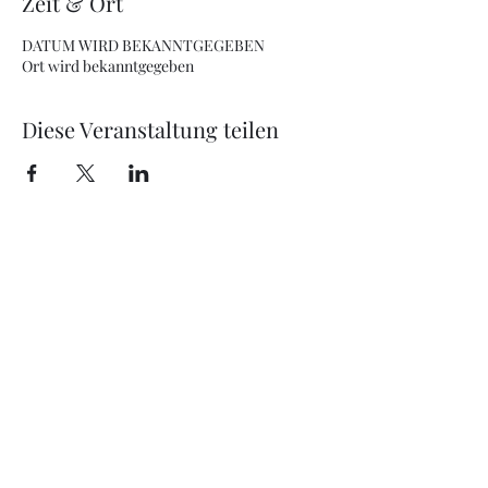
Zeit & Ort
DATUM WIRD BEKANNTGEGEBEN
Ort wird bekanntgegeben
Diese Veranstaltung teilen
office@just4music.at
+43 670 607 50 77
Jetzt unverbindliches Angebot anfordern