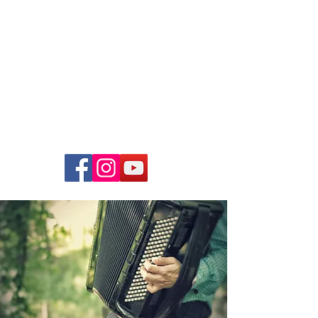
Just4Music
Die
Coverband
Hochzeiten, Bälle, Firmenfeste,
Open-Air`s