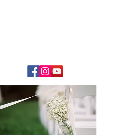
Just4Music
Die
Coverband
Hochzeiten, Bälle, Firmenfeste,
Open-Air`s