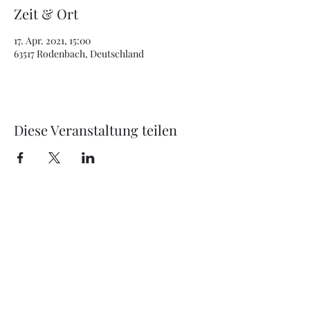
Zeit & Ort
17. Apr. 2021, 15:00
63517 Rodenbach, Deutschland
Diese Veranstaltung teilen
office@just4music.at
+43 670 607 50 77
Jetzt unverbindliches Angebot anfordern