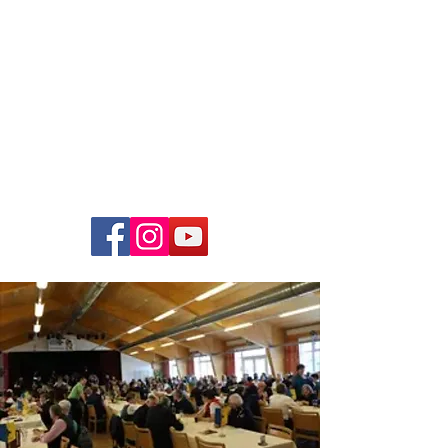
Just4Music
Die
Coverband
Hochzeiten, Bälle, Firmenfeste,
Open-Air`s