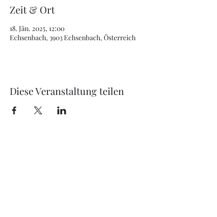
Zeit & Ort
18. Jän. 2025, 12:00
Echsenbach, 3903 Echsenbach, Österreich
Diese Veranstaltung teilen
office@just4music.at
+43 670 607 50 77
Jetzt unverbindliches Angebot anfordern